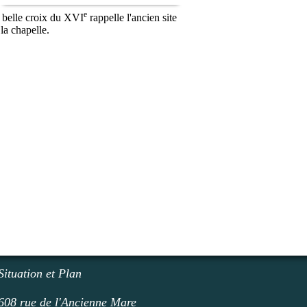
e
 belle croix du XVI
rappelle l'ancien site
la chapelle.
Situation et Plan
608 rue de l'Ancienne Mare