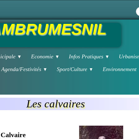
MBRUMESNIL
icipale
Economie
Infos Pratiques
Urbani
▼
▼
▼
Agenda/Festivités
Sport/Culture
Environnement
▼
▼
Les calvaires
Calvaire