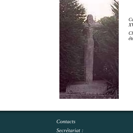
Ca
XV
Ch
ét
Contacts
Secrétariat :