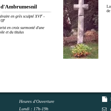
d'Ambrumesnil
La
de 
e
lvaire en grès sculpté XVI
-
e
II
rist en croix surmonté d'une
oile et du titulus
Heures d'Ouverture
Lundi : 17h-19h