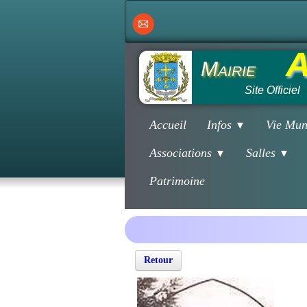
A
Mairie
Site Officiel
Accueil
Infos
Vie Mun
▼
Associations
Salles
▼
▼
Patrimoine
Retour