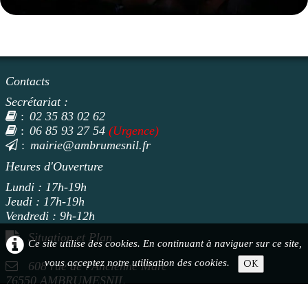
Contacts
Secrétariat :
02 35 83 02 62
:
06 85 93 27 54
(Urgence)
:
mairie@ambrumesnil.fr
:
Heures d'Ouverture
Lundi : 17h-19h
Jeudi : 17h-19h
Vendredi : 9h-12h
Situation et Plan
Ce site utilise des cookies. En continuant à naviguer sur ce site,
vous acceptez notre utilisation des cookies.
OK
608 rue de l'Ancienne Mare
76550 AMBRUMESNI
L
Webmaster : Mairie