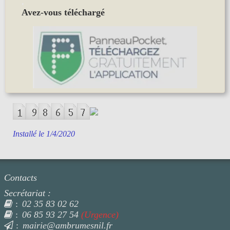
.
Avez-vous téléchargé
Installé le 1/4/2020
Contacts
Secrétariat :
02 35 83 02 62
:
06 85 93 27 54
(Urgence)
:
mairie@ambrumesnil.fr
: