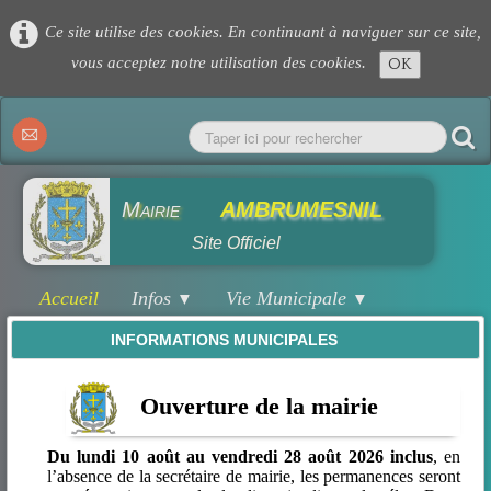
Ce site utilise des cookies. En continuant à naviguer sur ce site,
vous acceptez notre utilisation des cookies.
OK
Mairie
AMBRUMESNIL
Site Officiel
Accueil
Infos
Vie Municipale
▼
▼
INFORMATIONS MUNICIPALES
Economie
Infos Pratiques
▼
▼
Urbanisme
Ecole/CLSH
▼
▼
Ouverture de la mairie
Associations
Salles
▼
▼
Du lundi 10 août au vendredi 28 août 2026 inclus
, en
l’absence de la secrétaire de mairie, les permanences seront
Agenda/Festivités
Sport/Culture
▼
▼