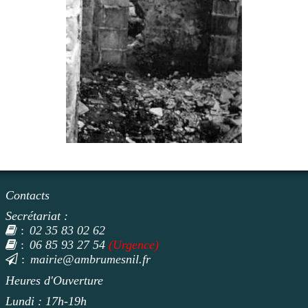
Contacts
Secrétariat :
02 35 83 02 62
:
06 85 93 27 54
(Urgence)
:
mairie@ambrumesnil.fr
:
Heures d'Ouverture
Lundi : 17h-19h