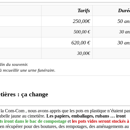
Tarifs
Duré
250,00€
50 an
500,00 €
30 an
620,00 €
30 an
30,00€
din du souvenir.
à recueillir une urne funéraire.
tières : ça change
e la Com-Com , nous avons appris que les pots en plastique n’étaient pa
ubelle jaune au cimetière.
Les papiers, emballages, rubans … iront
ts iront dans le bac de compostage
et
les pots vides seront stockés à
 en récupérer pour des boutures, des rempotages, des aménagements au