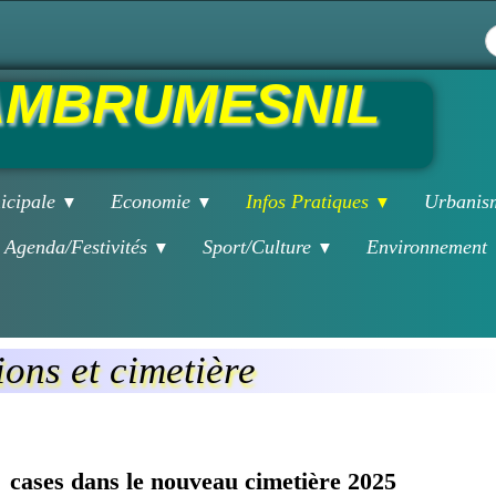
MBRUMESNIL
icipale
Economie
Infos Pratiques
Urbani
▼
▼
▼
Agenda/Festivités
Sport/Culture
Environnement
▼
▼
ons et cimetière
t cases dans le nouveau cimetière 2025