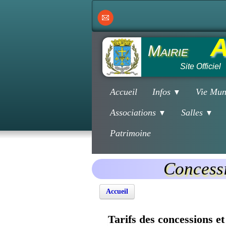
A
Mairie
Site Officiel
Accueil
Infos
Vie Mun
▼
Associations
Salles
▼
▼
Patrimoine
Concessi
Accueil
Tarifs des concessions e