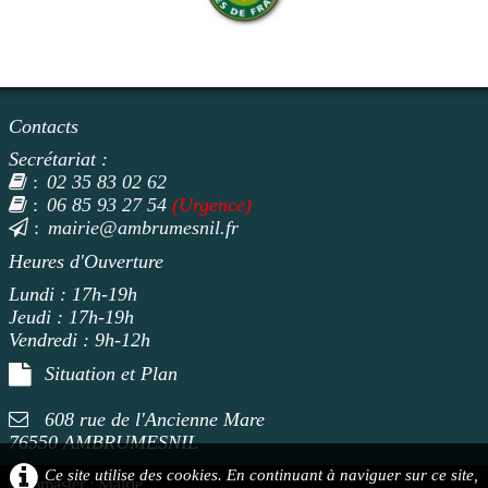
Contacts
Secrétariat :
02 35 83 02 62
:
06 85 93 27 54
(Urgence)
:
mairie@ambrumesnil.fr
:
Heures d'Ouverture
Lundi : 17h-19h
Jeudi : 17h-19h
Vendredi : 9h-12h
Situation et Plan
608 rue de l'Ancienne Mare
76550 AMBRUMESNI
L
Ce site utilise des cookies. En continuant à naviguer sur ce site,
Webmaster : Mairie