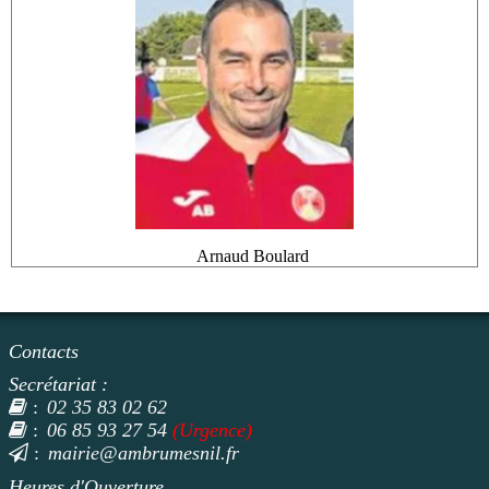
Arnaud Boulard
Contacts
Secrétariat :
02 35 83 02 62
:
06 85 93 27 54
(Urgence)
:
mairie@ambrumesnil.fr
:
Heures d'Ouverture