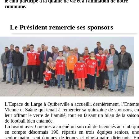
le club participe à ia qualité de vie et à l'animation de notre
commune.
Le Président remercie ses sponsors
L’Espace du Large à Quiberville a accueilli, dernièrement, l’Entente
Vienne et Saâne qui tenait à remercier sa quinzaine de sponsors, en
leur offrant le verre de l’amitié, tout en faisant un bilan de la saison
de football bien entamée.
La fusion avec Gueures a amené un surcroît de licenciés au club qui
en compte désormais 190, répartis en trois équipes seniors, une
senior matin, sept équipes de jeunes et vingt-quatre dirigeants. En