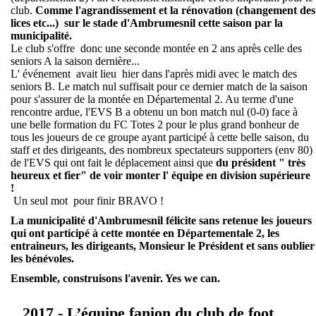
club.
Comme l'agrandissement et la rénovation (changement des
lices etc...) sur le stade d'Ambrumesnil cette saison par la
municipalité.
Le club s'offre donc une seconde montée en 2 ans après celle des
seniors A la saison dernière...
L' événement avait lieu hier dans l'après midi avec le match des
seniors B. Le match nul suffisait pour ce dernier match de la saison
pour s'assurer de la montée en Départemental 2. Au terme d'une
rencontre ardue, l'EVS B a obtenu un bon match nul (0-0) face à
une belle formation du FC Totes 2 pour le plus grand bonheur de
tous les joueurs de ce groupe ayant participé à cette belle saison, du
staff et des dirigeants, des nombreux spectateurs supporters (env 80)
de l'EVS qui ont fait le déplacement ainsi que
du président " très
heureux et fier" de voir monter l' équipe en division supérieure
!
Un seul mot pour finir BRAVO !
La municipalité d'Ambrumesnil félicite sans retenue les joueurs
qui ont participé à cette montée en Départementale 2, les
entraineurs, les dirigeants, Monsieur le Président et sans oublier
les bénévoles.
Ensemble, construisons l'avenir. Yes we can.
2017 - L’équipe fanion du club de foot