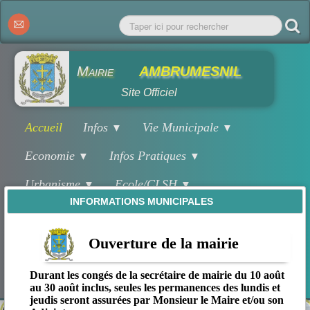
Mairie
AMBRUMESNIL
Site Officiel
Accueil
Infos
Vie Municipale
▼
▼
Economie
Infos Pratiques
▼
▼
Urbanisme
Ecole/CLSH
▼
▼
INFORMATIONS MUNICIPALES
Associations
Salles
▼
▼
Agenda/Festivités
Sport/Culture
Ouverture de la mairie
▼
▼
Environnement
Tourisme
Patrimoine
▼
▼
Durant les congés de la secrétaire de mairie du 10 août
au 30 août inclus, seules les permanences des lundis et
jeudis seront assurées par Monsieur le Maire et/ou son