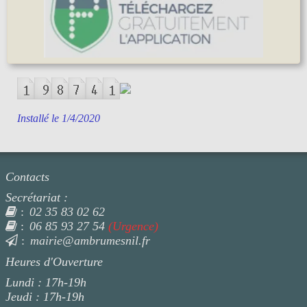
Installé le 1/4/2020
Contacts
Secrétariat :
02 35 83 02 62
:
06 85 93 27 54
(Urgence)
:
mairie@ambrumesnil.fr
:
Heures d'Ouverture
Lundi : 17h-19h
Jeudi : 17h-19h