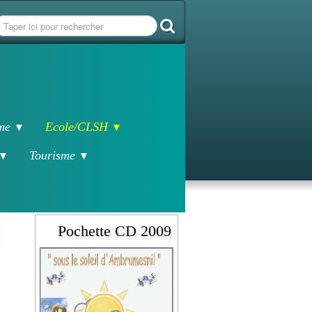
sme
Ecole/CLSH
▼
▼
Tourisme
▼
▼
Pochette CD 2009