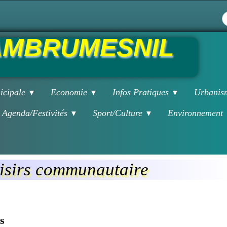
MBRUMESNIL
icipale
Economie
Infos Pratiques
Urbani
▼
▼
▼
Agenda/Festivités
Sport/Culture
Environnement
▼
▼
isirs communautaire
s