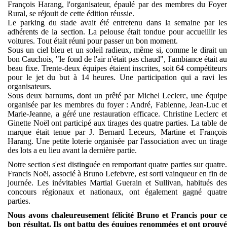
François Harang, l'organisateur, épaulé par des membres du Foyer
Rural, se réjouit de cette édition réussie.
Le parking du stade avait été entretenu dans la semaine par les
adhérents de la section. La pelouse était tondue pour accueillir les
voitures. Tout était réuni pour passer un bon moment.
Sous un ciel bleu et un soleil radieux, même si, comme le dirait un
bon Cauchois, "le fond de l'air n'était pas chaud", l'ambiance était au
beau fixe. Trente-deux équipes étaient inscrites, soit 64 compétiteurs
pour le jet du but à 14 heures. Une participation qui a ravi les
organisateurs.
Sous deux barnums, dont un prêté par Michel Leclerc, une équipe
organisée par les membres du foyer : André, Fabienne, Jean-Luc et
Marie-Jeanne, a géré une restauration efficace. Christine Leclerc et
Ginette Noël ont participé aux tirages des quatre parties. La table de
marque était tenue par J. Bernard Leceurs, Martine et François
Harang.
Une petite loterie organisée par l'association avec un tirag
des lots a eu lieu avant la dernière partie.
Notre section s'est distinguée en remportant quatre parties sur quatre.
Francis Noël, associé à Bruno Lefebvre, est sorti vainqueur en fin de
journée. Les inévitables Martial Guerain et Sullivan, habitués des
concours régionaux et nationaux, ont également gagné quatre
parties.
Nous avons chaleureusement félicité Bruno et Francis pour ce
bon résultat. Ils ont battu des équipes renommées et ont prouvé