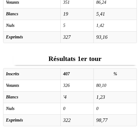
Votants
351
86,24
19
5,41
Blancs
Nuls
5
1,42
327
93,16
Exprimés
Résultats 1er tour
Inscrits
407
%
Votants
326
80,10
'4
1,23
Blancs
Nuls
0
0
322
98,77
Exprimés