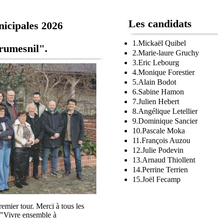
Les candidats
icipales 2026
1.Mickaël Quibel
rumesnil".
2.Marie-laure Gruchy
3.Eric Lebourg
4.Monique Forestier
5.Alain Bodot
6.Sabine Hamon
7.Julien Hebert
8.Angélique Letellier
9.Dominique Sancier
10.Pascale Moka
11.François Auzou
12.Julie Podevin
13.Arnaud Thiollent
14.Perrine Terrien
15.Joël Fecamp
remier tour. Merci à tous les
te "Vivre ensemble à