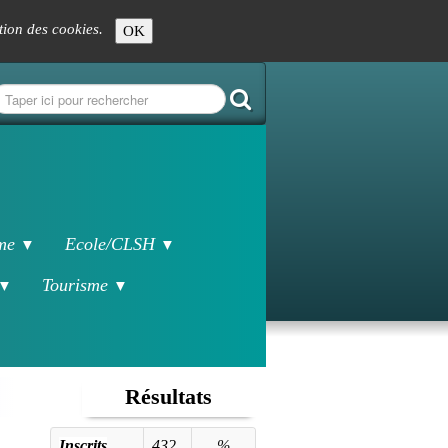
ation des cookies.
OK
sme
Ecole/CLSH
▼
▼
Tourisme
▼
▼
Résultats
Inscrits
432
%