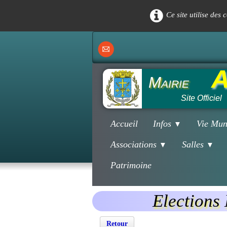
Ce site utilise des
A
Mairie
Site Officiel
Accueil
Infos
Vie Mun
▼
Associations
Salles
▼
▼
Patrimoine
Elections
Retour